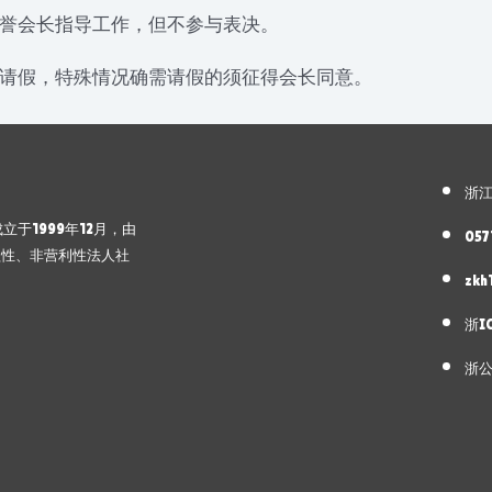
誉会长指导工作，但不参与表决。
请假，特殊情况确需请假的须征得会长同意。
浙江
，成立于1999年12月，由
057
益性、非营利性法人社
zkh
浙I
浙公